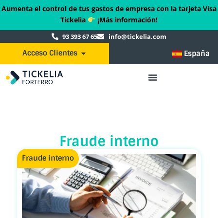
Ir
Aumenta el control de tus gastos de empresa con la tarjeta Visa
al
Tickelia
¡Más información!
contenido
93 393 67 65
info@tickelia.com
Acceso Clientes
Abrir Acceso Clientes
España
Fraude interno
Fraude interno