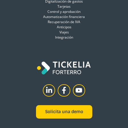
Digitalización de gastos
Tarjetas
Control y aprobación
Automatización financiera
Recuperación de IVA
Anticipos
Viajes
Integración
L
F
Y
i
a
o
n
c
u
k
e
t
Solicita una demo
e
b
u
d
o
b