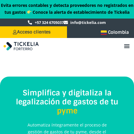
Ir
Evita errores contables y detecta proveedores no registrados en
al
tus gastos
Conoce la alerta de establecimiento de Tickelia
contenido
+57 324 6705037
info@tickelia.com
Acceso clientes
Colombia
Simplifica y digitaliza la
legalización de gastos de tu
pyme
Automatiza íntegramente el proceso de
gestión de gastos de tu pyme, desde el